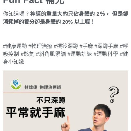
Fun Fact 補充
你知道嗎？
神經的重量大約只佔身體的 2％， 但是卻
消耗掉的養分卻是身體的 20% 以上喔！
#健康運動 #物理治療 #槓鈴深蹲 #手麻 #深蹲手麻 #呼
吸控制 #憋氣 #斜角肌緊繃 #運動訓練 #運動科學 #健
身小知識