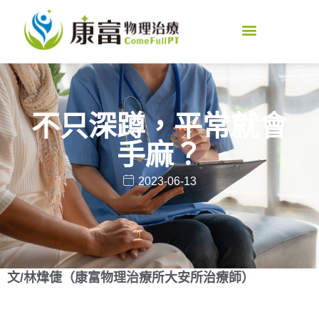
不只深蹲，平常就會
手麻？
2023-06-13
文/林煒倢（康富物理治療所大安所治療師）