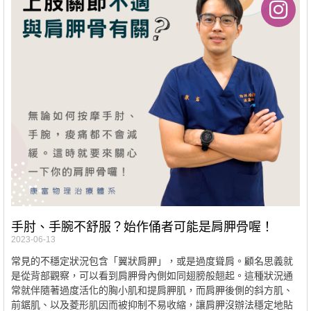
手肘、手腕不舒服？始作俑者可能是肩胛骨喔！
2023-06-13
常見的不穩定狀況包含「翼狀肩胛」，或是過度聳肩。顧名思義就
是從背部觀察，可以看到肩胛骨內側如同翅膀般翹起。這種狀況通
常就伴隨著過度活化的胸小肌和提肩胛肌，而肩胛後側的斜方肌、
前鋸肌、以及菱形肌因而被抑制不易收縮，讓肩胛沒辦法穩定地貼