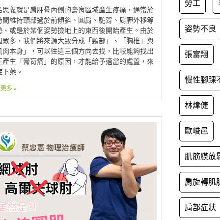
勞工
名思義就是肩胛骨內側的膏肓區域產生疼痛，通常於
時間維持頸部過於前傾斜、圓肩、駝背、肩胛外移等
姿勢不良
勢、或是於某個姿勢撿地上的東西後開始產生。由於
因眾多，我們將來源大致分成「頸部」、「胸椎」與
肌肉本身」，可以往這三個方向去找，比較能夠找出
張富翔
正產生「膏肓痛」的原因，才能給予適當的處置，來
症下藥。
慢性腳踝
更多 »
林煒倢
歐峻邑
肌筋膜放
肩旋轉肌
肩部症狀