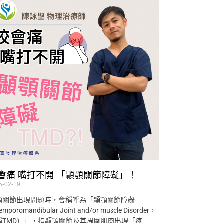
會痛 嘴打不開 「顳顎關節障礙」！
5-02-19
顎關節出現問題時，會稱呼為「顳顎關節障礙
mporomandibular Joint and/or muscle Disorder，
稱TMD）」，指顳顎關節及其周圍肌肉出現「疼