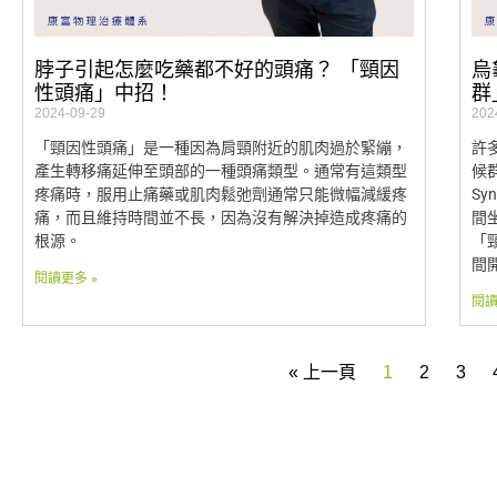
脖子引起怎麼吃藥都不好的頭痛？ 「頸因
烏
性頭痛」中招！
群
2024-09-29
202
「頸因性頭痛」是一種因為肩頸附近的肌肉過於緊繃，
許
產生轉移痛延伸至頭部的一種頭痛類型。通常有這類型
候群
疼痛時，服用止痛藥或肌肉鬆弛劑通常只能微幅減緩疼
S
痛，而且維持時間並不長，因為沒有解決掉造成疼痛的
間
根源。
「
間
閱讀更多 »
閱讀
« 上一頁
1
2
3