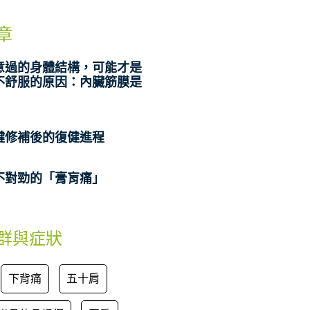
章
意過的身體結構，可能才是
不舒服的原因：內臟筋膜是
腱修補後的復健進程
不對勁的「膏肓痛」
群與症狀
下背痛
五十肩