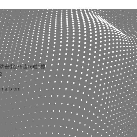
安街276巷16號1樓
2
gmail.com