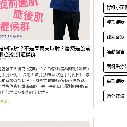
脊椎小面
膝部症狀
踝部症狀
是網球肘？不是高爾夫球肘？居然是旋前
運動傷害
肌/旋後肌症候群
5-03-27
關鍵點療
肘處發生疼痛或無力時，常常被診斷為網球肘(如果症
在手肘外側)和高爾夫球肘(如果症狀在手肘內側)，你
否也有類似的狀況，但經過相關的治療仍不見好轉
頸部症狀
？或許你應該重新確認，是不是肌肉卡壓神經的旋前
肌症候群以及旋後肌症候群。
體外震波
更多 »