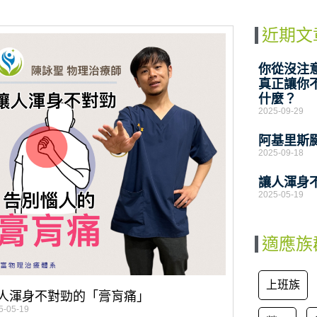
近期文
你從沒注
真正讓你
什麼？
2025-09-29
阿基里斯
2025-09-18
讓人渾身
2025-05-19
適應族
上班族
人渾身不對勁的「膏肓痛」
5-05-19