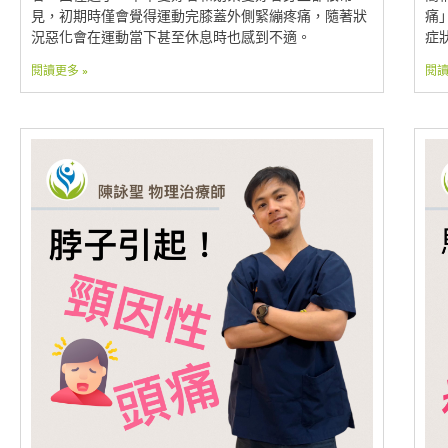
見，初期時僅會覺得運動完膝蓋外側緊繃疼痛，隨著狀
痛
況惡化會在運動當下甚至休息時也感到不適。
症
閱讀更多 »
閱讀