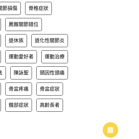
關節損傷
脊椎症狀
薦髂關節錯位
退休族
退化性關節炎
運動愛好者
運動治療
法
陳詠聖
頸因性頭痛
骨盆疼痛
骨盆症狀
髖部症狀
高齡長者