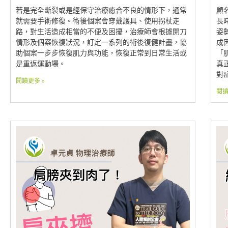
若是完全斷裂或是經保守治療癒合不良的情形下，通常
顧
就需要手術修復。術後個案會穿戴護具、使用拐杖走
長
路，對生活造成相當的不便及困擾，治療師會根據開刀
姿
情形及個案恢復狀況，訂定一系列的術後復健計畫，協
成
助個案一步步恢復肌力與功能，恢復正常到日常生活或
「
是重返運動場。
真
對
閱讀更多 »
閱讀