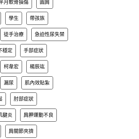
半月軟骨損傷
圓肩
學生
帶孩族
徒手治療
急迫性尿失禁
不穩定
手部症狀
柯韋宏
楊辰竑
漏尿
肌內效貼紮
鬆
肘部症狀
肌腱炎
肩胛運動不良
肩關節夾擠