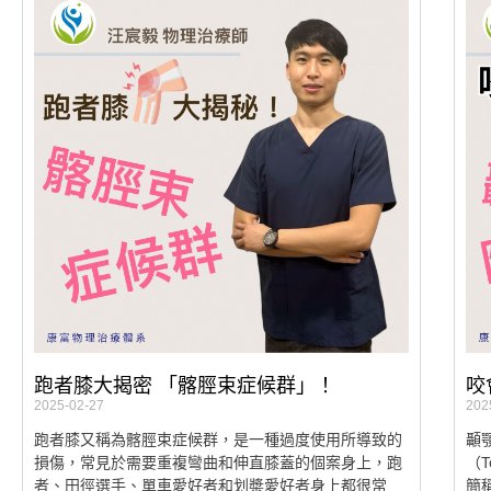
跑者膝大揭密 「髂脛束症候群」！
咬
2025-02-27
202
跑者膝又稱為髂脛束症候群，是一種過度使用所導致的
顳
損傷，常見於需要重複彎曲和伸直膝蓋的個案身上，跑
（Te
者、田徑選手、單車愛好者和划槳愛好者身上都很常
簡