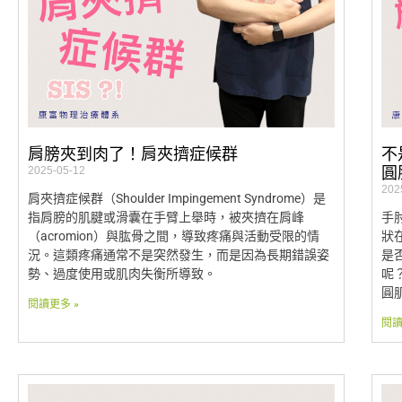
肩膀夾到肉了！肩夾擠症候群
不
2025-05-12
圓
202
肩夾擠症候群（Shoulder Impingement Syndrome）是
指肩膀的肌腱或滑囊在手臂上舉時，被夾擠在肩峰
手
（acromion）與肱骨之間，導致疼痛與活動受限的情
狀
況。這類疼痛通常不是突然發生，而是因為長期錯誤姿
是
勢、過度使用或肌肉失衡所導致。
呢
圓
閱讀更多 »
閱讀